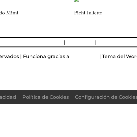
ido Mimi
Pichi Juliette
devoluciones y reembolsos
|
Aviso Legal
|
Política de Priv
ervados | Funciona gracias a
WordPress
| Tema del Wor
vacidad
Política de Cookies
Configuración de Cookie