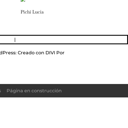
Pichi Lucía
acidad
|
Política de Cookies
dPress: Creado con DIVI Por
Elegant Themes DIVI
s
Página en construcción