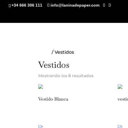
+34 666 306 111
info@laninadepaper.com
Inicio
/ Vestidos
Vestidos
Ordenado
Mostrando los 8 resultados
por
popularidad
Vestido Blanca
vest