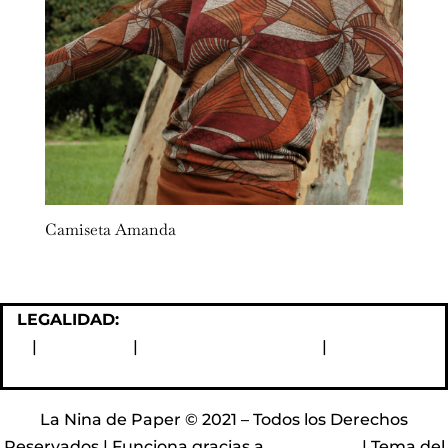
Camiseta Amanda
LEGALIDAD:
Política de devoluciones y reembolsos
|
Aviso Legal
|
Política de Privacidad
|
Política de
Cookies
La Nina de Paper © 2021 – Todos los Derechos
Reservados | Funciona gracias a
WordPress
| Tema del