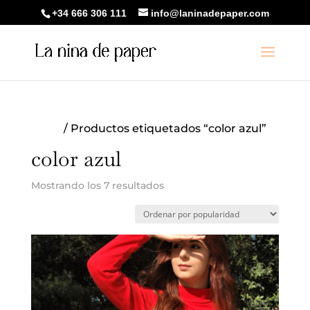
+34 666 306 111
info@laninadepaper.com
Inicio
/ Productos etiquetados “color azul”
color azul
Ordenado
Mostrando los 7 resultados
por
popularidad