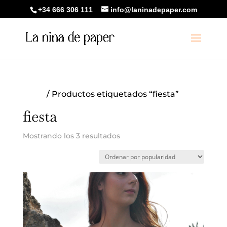
+34 666 306 111
info@laninadepaper.com
Inicio
/ Productos etiquetados “fiesta”
fiesta
Ordenado
Mostrando los 3 resultados
por
popularidad