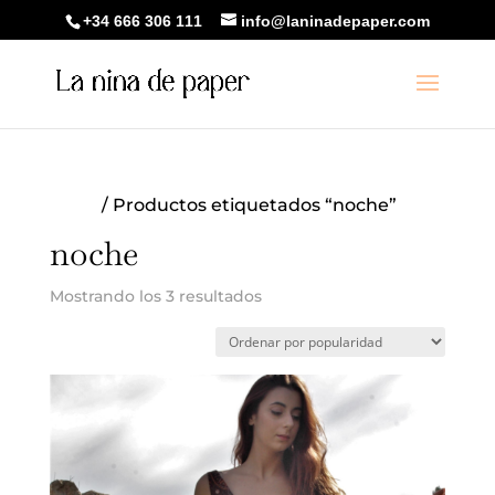
+34 666 306 111
info@laninadepaper.com
Inicio
/ Productos etiquetados “noche”
noche
Ordenado
Mostrando los 3 resultados
por
popularidad