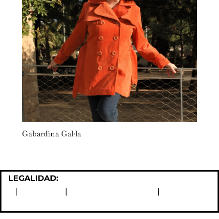
Gabardina Gal·la
LEGALIDAD:
Política de devoluciones y reembolsos
|
Aviso Legal
|
Política de Privacidad
|
Política de
Cookies