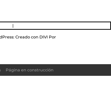
acidad
|
Política de Cookies
dPress: Creado con DIVI Por
Elegant Themes DIVI
s
Página en construcción