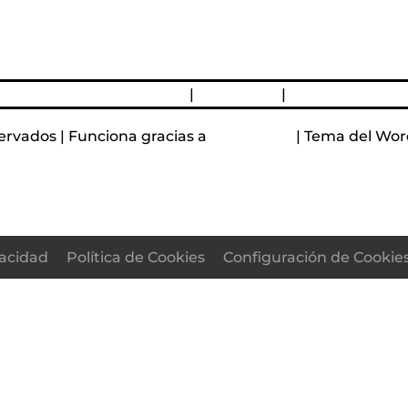
devoluciones y reembolsos
|
Aviso Legal
|
Política de Priv
ervados | Funciona gracias a
WordPress
| Tema del Wor
vacidad
Política de Cookies
Configuración de Cookie