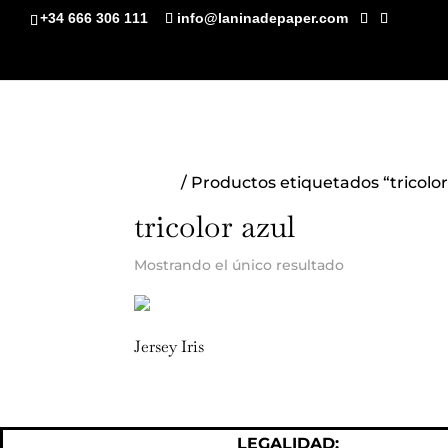
+34 666 306 111
info@laninadepaper.com
Inicio
/ Productos etiquetados “tricolor
tricolor azul
Mostrando el único resultado
Jersey Iris
LEGALIDAD:
Política de 