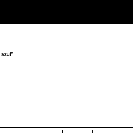
 azul”
devoluciones y reembolsos
|
Aviso Legal
|
Política de Priv