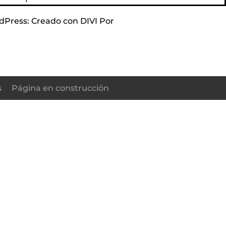
dPress: Creado con DIVI Por
Elegant Themes DIVI
s
Página en construcción