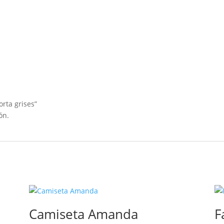
rta grises”
ón.
Camiseta Amanda
F