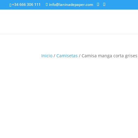
+34 666 306 111
info@laninadepaper.com
Inicio
/
Camisetas
/ Camisa manga corta grises