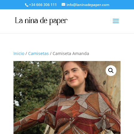
+34 666 306 111
info@laninadepaper.com
Inicio
/
Camisetas
/ Camiseta Amanda